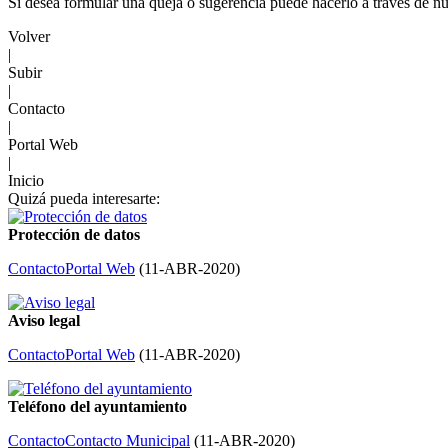
Si desea formular una queja o sugerencia puede hacerlo a través de nu
Volver
|
Subir
|
Contacto
|
Portal Web
|
Inicio
Quizá pueda interesarte:
Protección de datos
Contacto
Portal Web
(
11-ABR-2020
)
Aviso legal
Contacto
Portal Web
(
11-ABR-2020
)
Teléfono del ayuntamiento
Contacto
Contacto Municipal
(
11-ABR-2020
)