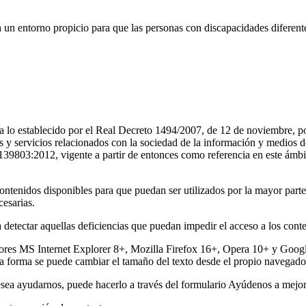
 un entorno propicio para que las personas con discapacidades diferen
 lo establecido por el Real Decreto 1494/2007, de 12 de noviembre, po
os y servicios relacionados con la sociedad de la información y medios
9803:2012, vigente a partir de entonces como referencia en este ámbito
 contenidos disponibles para que puedan ser utilizados por la mayor par
esarias.
 detectar aquellas deficiencias que puedan impedir el acceso a los conte
adores MS Internet Explorer 8+, Mozilla Firefox 16+, Opera 10+ y Go
ta forma se puede cambiar el tamaño del texto desde el propio navegado
desea ayudarnos, puede hacerlo a través del formulario Ayúdenos a mejor